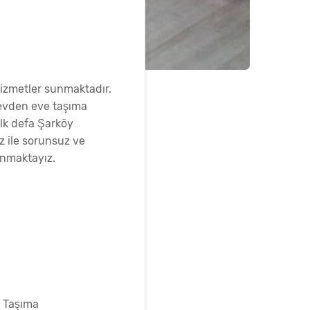
hizmetler sunmaktadır.
 evden eve taşıma
ilk defa Şarköy
z ile sorunsuz ve
unmaktayız.
i Taşıma