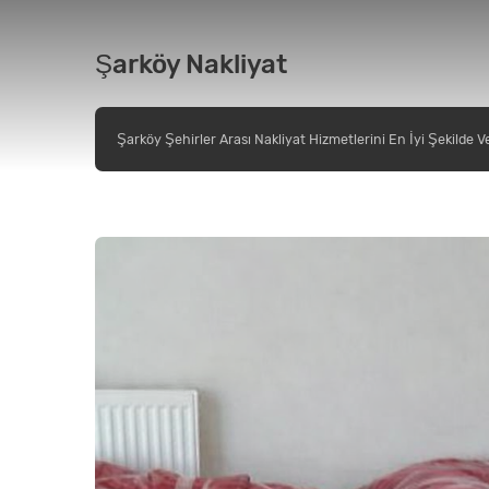
Şarköy Nakliyat
Şarköy Şehirler Arası Nakliyat Hizmetlerini En İyi Şekilde V