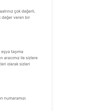
alrınız çok değerli,
k değer veren bir
a eşya taşıma
 aracımız ile sizlere
ri olarak sizleri
fon numaramızı