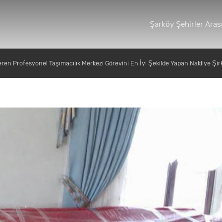
Şarköy Şehirler Arası
eren Profesyonel Taşımacılık Merkezi Görevini En İyi Şekilde Yapan Nakliye Şir